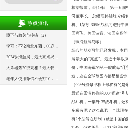
根据报道，8月19日，第十五
司董事长、总经理孙洁峰介绍称
热点资讯
机、1架苏-30SM战机将进行
国商飞、美国波音、法国空客等
蹲下与膝关节疼痛（2）
（珠海航展鸟瞰）
李可：不论南北东西，60岁以上老人，都要喝这碗保命汤
细心的朋友可能已经发现，本届
2024珠海航展，最大亮点揭晓！中国海军明确表态：要派一款战机来
展最大的“亮点”。最近十年以
份，中国海军的第一艘航母“辽
大杀器轰20或亮相？最大载弹量45吨，3大指标打脸美国B2
造，这在全球范围内都是相当惊
老年人使用微信不会打字，学会这个小技巧，比年轻人打字还快
（003号航母甲板上最稀有的是
最近在回港停靠的003“福建”号
战斗机，一架歼-35战斗机，还
多稀有呢？这么说吧，全球现在
有2个型号在研制（就是中国的轰
T-45、俄罗斯苏-25UTG和我们