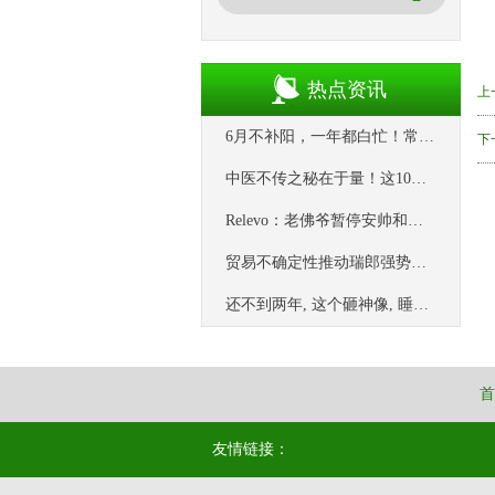
热点资讯
上
6月不补阳，一年都白忙！常吃这4种“补阳菜”，越吃阳气越足_茴香_养生_洋葱
下
中医不传之秘在于量！这10味药，用量一变， 作用天差地别。
Relevo：老佛爷暂停安帅和巴西足协谈判 希望专注西甲
贸易不确定性推动瑞郎强势三连涨逼近0.8430
还不到两年, 这个砸神像, 睡坟场号称八字最硬的网红, 面相都变了
首
友情链接：