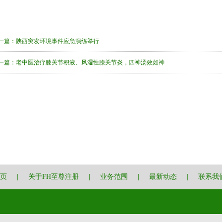
一篇：
陕西突发环境事件应急演练举行
一篇：
老中医治疗膝关节积液、风湿性膝关节炎，四神汤效如神
页
|
关于FH至尊注册
|
业务范围
|
最新动态
|
联系我