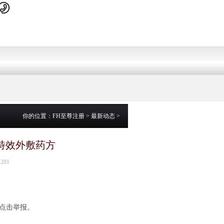
你的位置：
FH至尊注册
>
最新动态
>
特效外敷药方
281
点击举报。